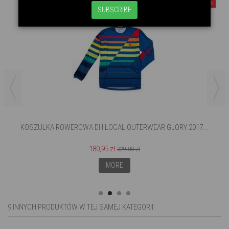
-45%
SUBSCRIBE
KOSZULKA ROWEROWA DH LOCAL OUTERWEAR GLORY 2017...
180,95 zł
329,00 zł
MORE
9 INNYCH PRODUKTÓW W TEJ SAMEJ KATEGORII: