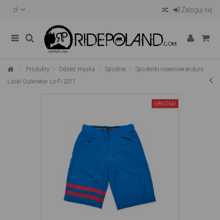
zł
Zaloguj się
Produkty
Odzież męska
Spodnie
Spodenki rowerowe enduro
Local Outerwear Lo-Fi 2017
OBNIŻKA!