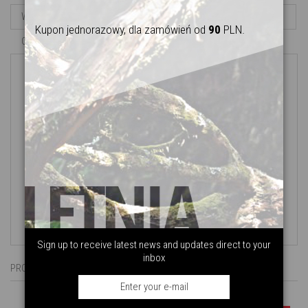
WIĘCEJ INFORMACJI
Kupon jednorazowy,
dla zamówień od
90
PLN.
OPINIE
92% PES, 4% Elastan
cywilny wygląd
wodoodporne
oddychające
rozciągliwy materiał | 4-way stretch
super lekkie i wytrzymałe
3 kieszenie na suwak
regulowany pas
luźny krój / szorty większe o 1 rozmiar niż standardowo
Sign up to receive latest news and updates direct to your
inbox
PRODUKTY POWIĄZANE