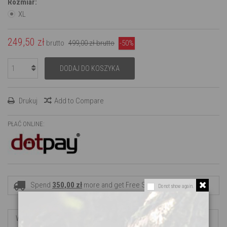
Rozmiar:
XL
249,50 zł
brutto
499,00 zł
brutto
-50%
DODAJ DO KOSZYKA
Drukuj
Add to Compare
PŁAĆ ONLINE:
Spend
350,00 zł
more and get Free Shipping!
Do not show again.
WIĘCEJ INFORMACJI