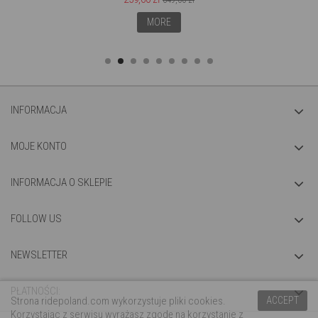
649,00 zł
MORE
INFORMACJA
MOJE KONTO
INFORMACJA O SKLEPIE
FOLLOW US
NEWSLETTER
PŁATNOŚCI:
Strona ridepoland.com wykorzystuje pliki cookies.
ACCEPT
Korzystając z serwisu wyrażasz zgodę na korzystanie z