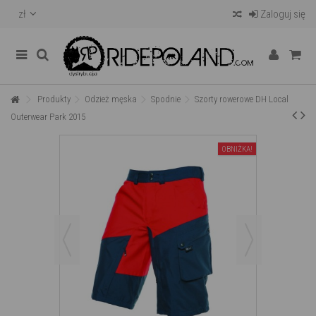
zł
Zaloguj się
Produkty
Odzież męska
Spodnie
Szorty rowerowe DH Local
Outerwear Park 2015
OBNIŻKA!