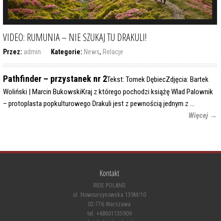
VIDEO: RUMUNIA – NIE SZUKAJ TU DRAKULI!
Przez:
admin
Kategorie:
News
,
Relacje
Pathfinder – przystanek nr 2
Tekst: Tomek DębiecZdjęcia: Bartek
Woliński | Marcin BukowskiKraj z którego pochodzi książę Wlad Palownik
– protoplasta popkulturowego Drakuli jest z pewnością jednym z ...
Więcej →
Kontakt
RIDE POLAND
ul. Nowoursynowska 139M/10
02-776 Warszawa
tel: +48601135909